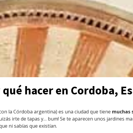
a
k
n
o
s
 y qué hacer en Cordoba, E
con la Córdoba argentina) es una ciudad que tiene
muchas 
uizás irte de tapas y… bum! Se te aparecen unos jardines mar
ue ni sabías que existían.