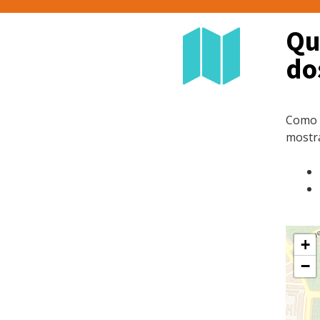
Qu
do
Como y
mostra
+
−