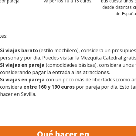
por pareja.
va por los 10 a 15 euros.
bus cuesta unos 
desde distintas 
de España
es:
Si viajas barato
(estilo mochilero), considera un presupue
persona y por día. Puedes visitar la Mezquita Catedral gratis y
Si viajas en pareja
(comodidades básicas), considera unos
considerando pagar la entrada a las atracciones.
Si viajas en pareja
con un poco más de libertades (como ar
considera
entre 160 y 190 euros
por pareja por día. Esto t
hacer en Sevilla.
Qué hacer en ...