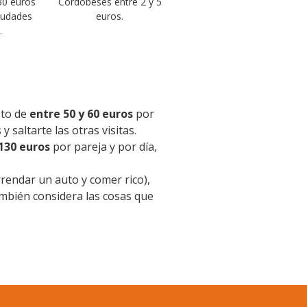
30 euros
Cordobeses entre 2 y 5
ciudades
euros.
.
sto de
entre 50 y 60 euros
por
 saltarte las otras visitas.
130 euros
por pareja y por día,
rendar un auto y comer rico),
ambién considera las cosas que