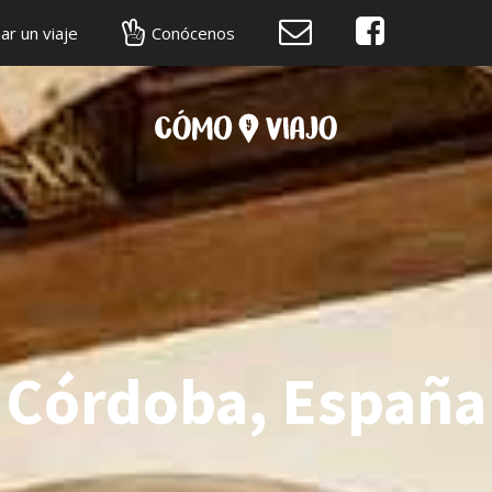
C
F
ar un viaje
Conócenos
o
a
n
c
t
e
á
b
c
o
Córdoba, España
t
o