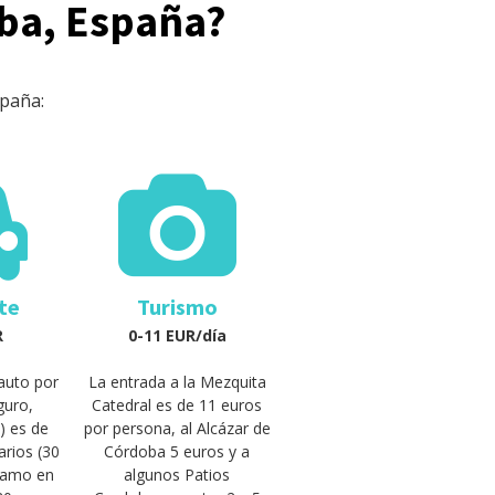
oba, España?
spaña:
te
Turismo
R
0-11 EUR/día
 auto por
La entrada a la Mezquita
guro,
Catedral es de 11 euros
) es de
por persona, al Alcázar de
arios (30
Córdoba 5 euros y a
tramo en
algunos Patios