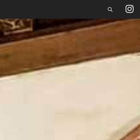
Buscar
I
n
s
t
a
g
r