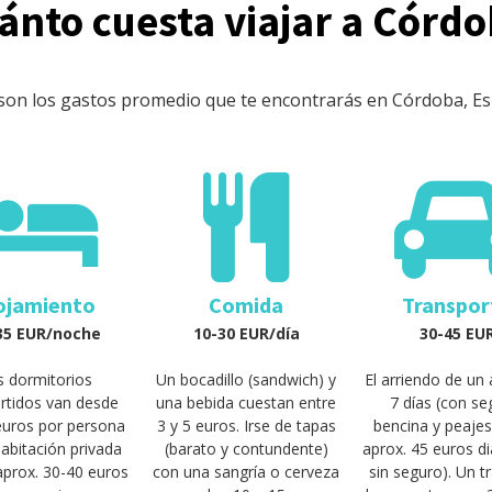
ánto cuesta viajar a Córd
son los gastos promedio que te encontrarás en Córdoba, E
ojamiento
Comida
Transpor
35 EUR/noche
10-30 EUR/día
30-45 EU
s dormitorios
Un bocadillo (sandwich) y
El arriendo de un
tidos van desde
una bebida cuestan entre
7 días (con se
euros por persona
3 y 5 euros. Irse de tapas
bencina y peajes
abitación privada
(barato y contundente)
aprox. 45 euros di
aprox. 30-40 euros
con una sangría o cerveza
sin seguro). Un 