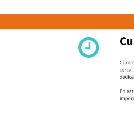
Cu
Córdob
cerca.
dedic
En est
imperd