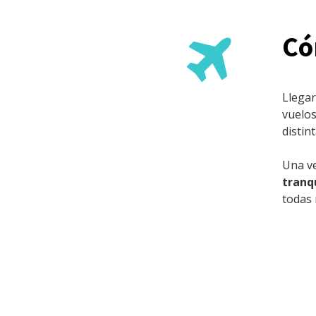
Có
Llegar
vuelos
distin
Una ve
tranq
todas 